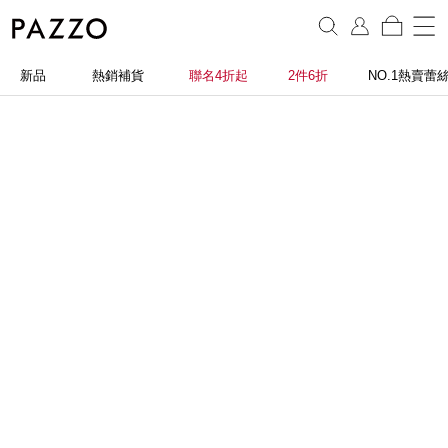
新品
熱銷補貨
聯名4折起
2件6折
NO.1熱賣蕾