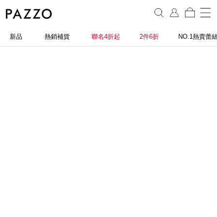
新品
熱銷補貨
聯名4折起
2件6折
NO.1熱賣蕾