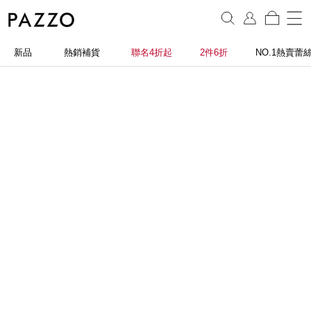
新品
熱銷補貨
聯名4折起
2件6折
NO.1熱賣蕾