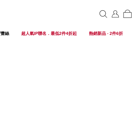
賣蕾絲
超人氣IP聯名．最低2件4折起
熱銷新品 ‧ 2件6折