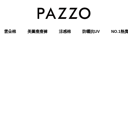
雲朵棉
美圖瘦瘦褲
涼感棉
防曬抗UV
NO.1熱