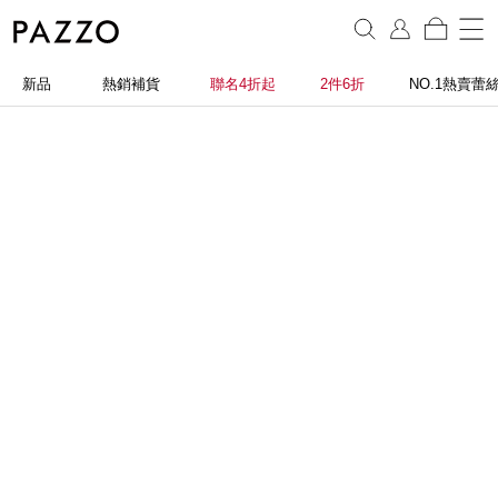
新品
熱銷補貨
聯名4折起
2件6折
NO.1熱賣蕾