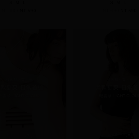
S
M
L
S
M
L
NT.690
NT.590
NT.690
NT.590