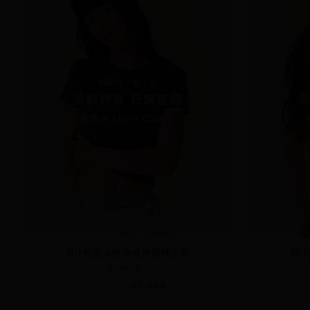
MIT輕雲朵經典修身短袖上衣
MI
S
M
L
NT.590
NT.499