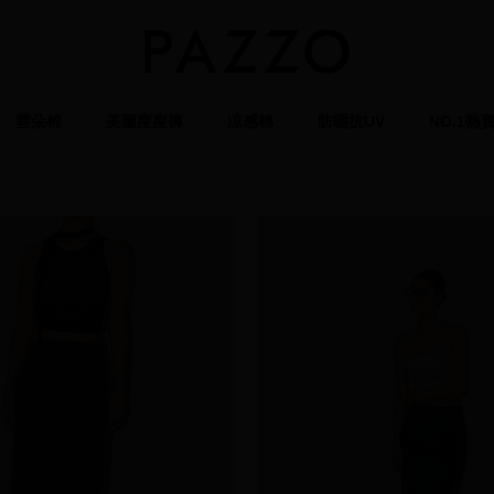
雲朵棉
美圖瘦瘦褲
涼感棉
防曬抗UV
NO.1熱