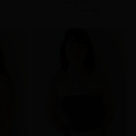
XS
S
M
L
NT.1,090
NT.990