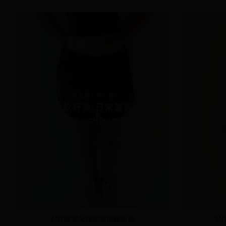
MIT輕雲朵腰鬆緊抽繩短褲
M