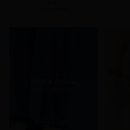
S
L
NT.690
NT.590