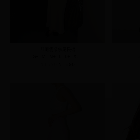
舒適雲朵魚尾長裙
S+
M
M+
L
L+
XL
NT.790
NT.590