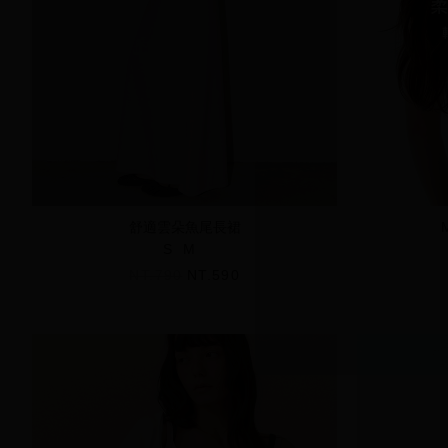
舒適雲朵魚尾長裙
S
M
NT.790
NT.590