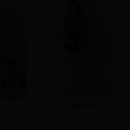
袖上衣
MIT輕雲朵腰鬆緊抽繩短褲
S
L
NT.690
NT.590