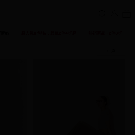
0
賣蕾絲
超人氣IP聯名．最低2件4折起
熱銷新品 ‧ 2件6折
排序