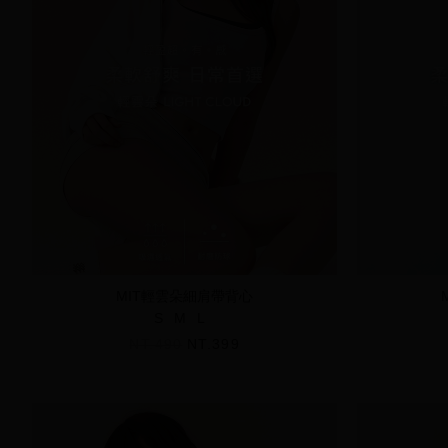
MIT輕雲朵細肩帶背心
S
M
L
NT.490
NT.399