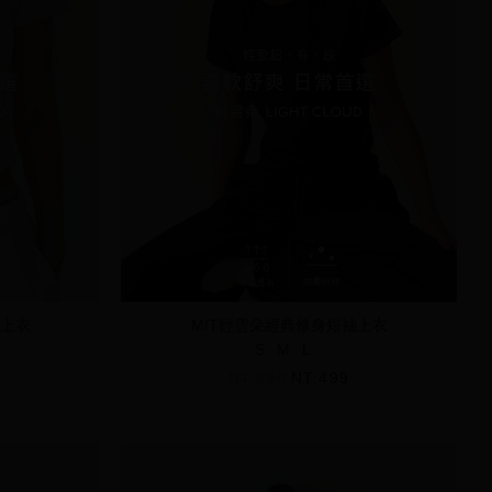
袖上衣
MIT輕雲朵經典修身短袖上衣
S
M
L
NT.590
NT.499