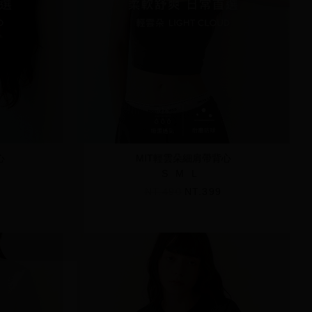
心
MIT輕雲朵細肩帶背心
S
M
L
NT.490
NT.399