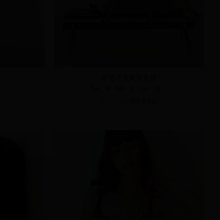
舒適雲朵魚尾長裙
S+
M
M+
L
L+
XL
NT.790
NT.590