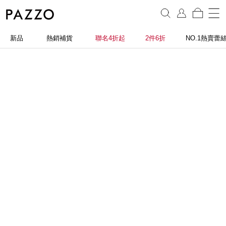
新品
熱銷補貨
聯名4折起
2件6折
NO.1熱賣蕾